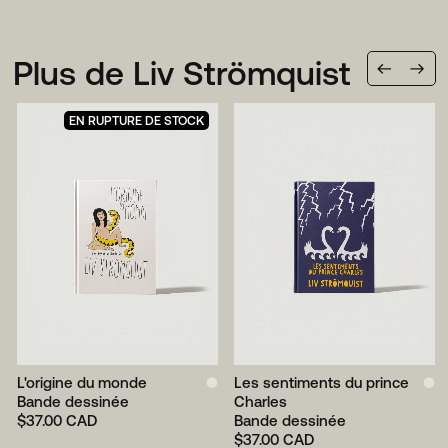
soit inutilisé, non ouvert, et dans son emballage d'origine.
Plus de Liv Strömquist
Pour plus d'informations,
cliquer ici
.
Précéden
Suiv
EN RUPTURE DE STOCK
Soutien
Livraisons & retours
Aide & questions
Termes & conditions
L'origine du monde
●
Les sentiments du prince
●
Politique de confidentialité
Bande dessinée
Charles
Contact
$37.00 CAD
Bande dessinée
Se connecter
$37.00 CAD