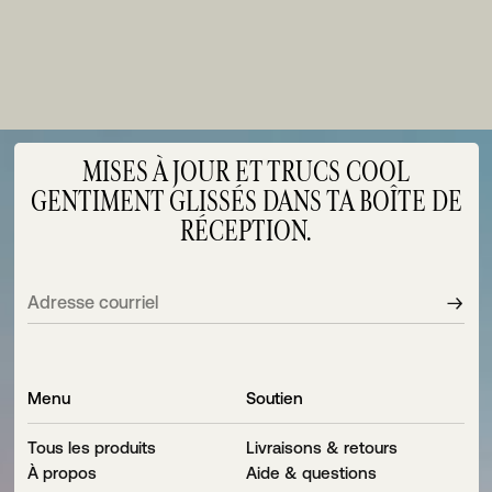
Préférences de cookies
MISES À JOUR ET TRUCS COOL
GENTIMENT GLISSÉS DANS TA BOÎTE DE
RÉCEPTION.
Adresse
S'inscr
courriel
à
l'infole
Menu
Soutien
Tous les produits
Livraisons & retours
À propos
Aide & questions