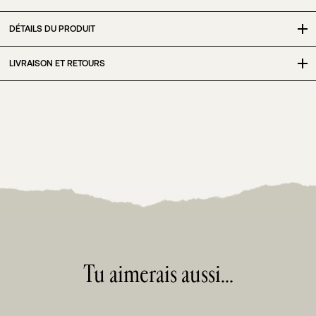
DÉTAILS DU PRODUIT
Format: 17cm x 24cm
LIVRAISON ET RETOURS
Pages: 123
Langue: français
Livraison plus ou moins discrète? C'est toi qui vois! Choisis
entre notre boîte en carton neutre scellée avec du ruban
adhésif transparent ou la même boîte, mais agrémentée de
notre ruban personnalisé avec les formes Afterglo. Toutes
les factures et étiquettes de retour porteront le nom “AFG
Company.”
On livre partout dans le monde. Les commandes expédiées à
l'extérieur du Canada peuvent être sujettes aux frais de
douanes et de taxes de ton pays. Ceux-ci qui ne sont pas
inclus dans nos tarifs de livraison et sont ta responsabilité. Il
Tu aimerais aussi...
faut prévoir 2 jours pour le traitement de ta commande.
Tu peux retourner cet article dans les 14 jours, à condition qu'il